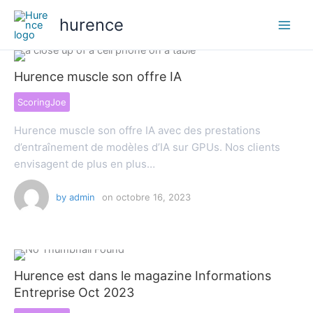
Aller
hurence
au
contenu
Hurence muscle son offre IA
ScoringJoe
Hurence muscle son offre IA avec des prestations
d’entraînement de modèles d’IA sur GPUs. Nos clients
envisagent de plus en plus…
by
admin
on
octobre 16, 2023
Hurence est dans le magazine Informations
Entreprise Oct 2023